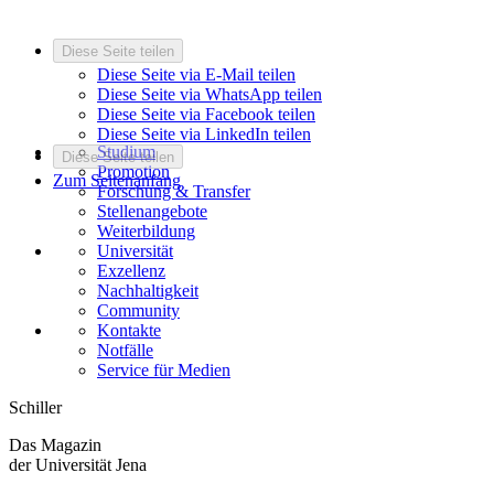
Diese Seite teilen
Diese Seite via E-Mail teilen
Diese Seite via WhatsApp teilen
Diese Seite via Facebook teilen
Diese Seite via LinkedIn teilen
Studium
Diese Seite teilen
Promotion
Zum Seitenanfang
Forschung & Transfer
Stellenangebote
Weiterbildung
Universität
Exzellenz
Nachhaltigkeit
Community
Kontakte
Notfälle
Service für Medien
Schiller
Das Magazin
der Universität Jena