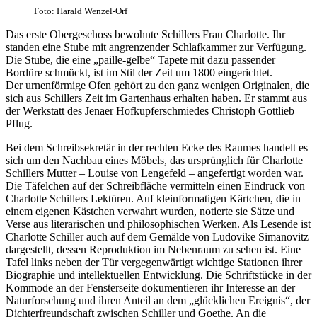
Foto: Harald Wenzel-Orf
Das erste Obergeschoss bewohnte Schillers Frau Charlotte. Ihr
standen eine Stube mit angrenzender Schlafkammer zur Verfügung.
Die Stube, die eine „paille-gelbe“ Tapete mit dazu passender
Bordüre schmückt, ist im Stil der Zeit um 1800 eingerichtet.
Der urnenförmige Ofen gehört zu den ganz wenigen Originalen, die
sich aus Schillers Zeit im Gartenhaus erhalten haben. Er stammt aus
der Werkstatt des Jenaer Hofkupferschmiedes Christoph Gottlieb
Pflug.
Bei dem Schreibsekretär in der rechten Ecke des Raumes handelt es
sich um den Nachbau eines Möbels, das ursprünglich für Charlotte
Schillers Mutter – Louise von Lengefeld – angefertigt worden war.
Die Täfelchen auf der Schreibfläche vermitteln einen Eindruck von
Charlotte Schillers Lektüren. Auf kleinformatigen Kärtchen, die in
einem eigenen Kästchen verwahrt wurden, notierte sie Sätze und
Verse aus literarischen und philosophischen Werken. Als Lesende ist
Charlotte Schiller auch auf dem Gemälde von Ludovike Simanovitz
dargestellt, dessen Reproduktion im Nebenraum zu sehen ist. Eine
Tafel links neben der Tür vergegenwärtigt wichtige Stationen ihrer
Biographie und intellektuellen Entwicklung. Die Schriftstücke in der
Kommode an der Fensterseite dokumentieren ihr Interesse an der
Naturforschung und ihren Anteil an dem „glücklichen Ereignis“, der
Dichterfreundschaft zwischen Schiller und Goethe. An die