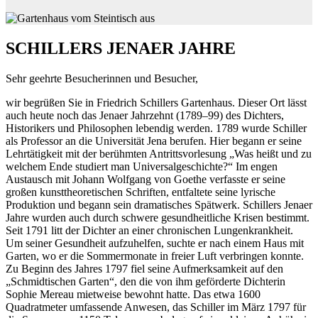
SCHILLERS JENAER JAHRE
Sehr geehrte Besucherinnen und Besucher,
wir begrüßen Sie in Friedrich Schillers Gartenhaus. Dieser Ort lässt
auch heute noch das Jenaer Jahrzehnt (1789–99) des Dichters,
Historikers und Philosophen lebendig werden. 1789 wurde Schiller
als Professor an die Universität Jena berufen. Hier begann er seine
Lehrtätigkeit mit der berühmten Antrittsvorlesung „Was heißt und zu
welchem Ende studiert man Universalgeschichte?“ Im engen
Austausch mit Johann Wolfgang von Goethe verfasste er seine
großen kunsttheoretischen Schriften, entfaltete seine lyrische
Produktion und begann sein dramatisches Spätwerk. Schillers Jenaer
Jahre wurden auch durch schwere gesundheitliche Krisen bestimmt.
Seit 1791 litt der Dichter an einer chronischen Lungenkrankheit.
Um seiner Gesundheit aufzuhelfen, suchte er nach einem Haus mit
Garten, wo er die Sommermonate in freier Luft verbringen konnte.
Zu Beginn des Jahres 1797 fiel seine Aufmerksamkeit auf den
„Schmidtischen Garten“, den die von ihm geförderte Dichterin
Sophie Mereau mietweise bewohnt hatte. Das etwa 1600
Quadratmeter umfassende Anwesen, das Schiller im März 1797 für