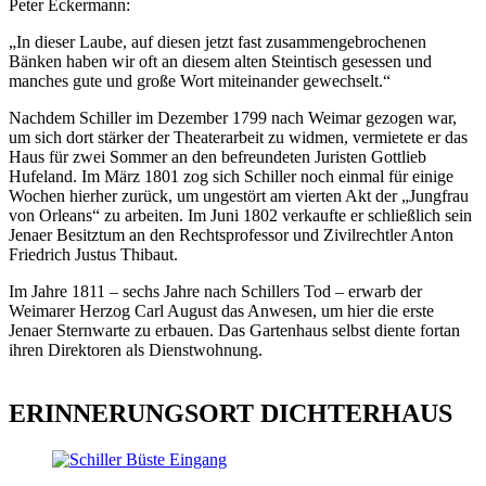
Peter Eckermann:
„In dieser Laube, auf diesen jetzt fast zusammengebrochenen
Bänken haben wir oft an diesem alten Steintisch gesessen und
manches gute und große Wort miteinander gewechselt.“
Nachdem Schiller im Dezember 1799 nach Weimar gezogen war,
um sich dort stärker der Theaterarbeit zu widmen, vermietete er das
Haus für zwei Sommer an den befreundeten Juristen Gottlieb
Hufeland. Im März 1801 zog sich Schiller noch einmal für einige
Wochen hierher zurück, um ungestört am vierten Akt der „Jungfrau
von Orleans“ zu arbeiten. Im Juni 1802 verkaufte er schließlich sein
Jenaer Besitztum an den Rechtsprofessor und Zivilrechtler Anton
Friedrich Justus Thibaut.
Im Jahre 1811 – sechs Jahre nach Schillers Tod – erwarb der
Weimarer Herzog Carl August das Anwesen, um hier die erste
Jenaer Sternwarte zu erbauen. Das Gartenhaus selbst diente fortan
ihren Direktoren als Dienstwohnung.
ERINNERUNGSORT DICHTERHAUS