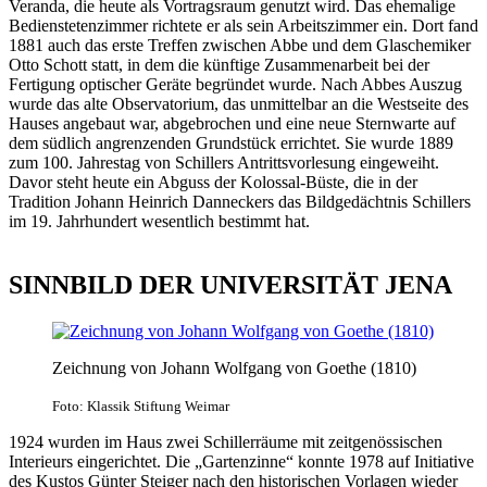
Veranda, die heute als Vortragsraum genutzt wird. Das ehemalige
Bedienstetenzimmer richtete er als sein Arbeitszimmer ein. Dort fand
1881 auch das erste Treffen zwischen Abbe und dem Glaschemiker
Otto Schott statt, in dem die künftige Zusammenarbeit bei der
Fertigung optischer Geräte begründet wurde. Nach Abbes Auszug
wurde das alte Observatorium, das unmittelbar an die Westseite des
Hauses angebaut war, abgebrochen und eine neue Sternwarte auf
dem südlich angrenzenden Grundstück errichtet. Sie wurde 1889
zum 100. Jahrestag von Schillers Antrittsvorlesung eingeweiht.
Davor steht heute ein Abguss der Kolossal-Büste, die in der
Tradition Johann Heinrich Danneckers das Bildgedächtnis Schillers
im 19. Jahrhundert wesentlich bestimmt hat.
SINNBILD DER UNIVERSITÄT JENA
Zeichnung von Johann Wolfgang von Goethe (1810)
Foto: Klassik Stiftung Weimar
1924 wurden im Haus zwei Schillerräume mit zeitgenössischen
Interieurs eingerichtet. Die „Gartenzinne“ konnte 1978 auf Initiative
des Kustos Günter Steiger nach den historischen Vorlagen wieder