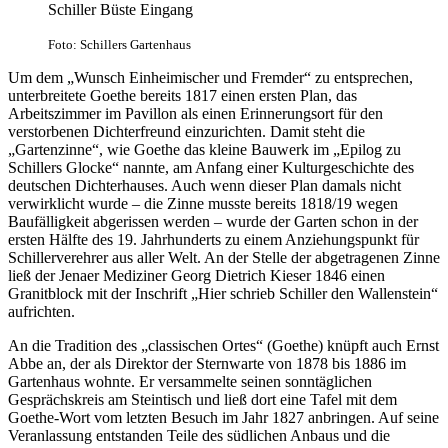
Schiller Büste Eingang
Foto: Schillers Gartenhaus
Um dem „Wunsch Einheimischer und Fremder“ zu entsprechen,
unterbreitete Goethe bereits 1817 einen ersten Plan, das
Arbeitszimmer im Pavillon als einen Erinnerungsort für den
verstorbenen Dichterfreund einzurichten. Damit steht die
„Gartenzinne“, wie Goethe das kleine Bauwerk im „Epilog zu
Schillers Glocke“ nannte, am Anfang einer Kulturgeschichte des
deutschen Dichterhauses. Auch wenn dieser Plan damals nicht
verwirklicht wurde – die Zinne musste bereits 1818/19 wegen
Baufälligkeit abgerissen werden – wurde der Garten schon in der
ersten Hälfte des 19. Jahrhunderts zu einem Anziehungspunkt für
Schillerverehrer aus aller Welt. An der Stelle der abgetragenen Zinne
ließ der Jenaer Mediziner Georg Dietrich Kieser 1846 einen
Granitblock mit der Inschrift „Hier schrieb Schiller den Wallenstein“
aufrichten.
An die Tradition des „classischen Ortes“ (Goethe) knüpft auch Ernst
Abbe an, der als Direktor der Sternwarte von 1878 bis 1886 im
Gartenhaus wohnte. Er versammelte seinen sonntäglichen
Gesprächskreis am Steintisch und ließ dort eine Tafel mit dem
Goethe-Wort vom letzten Besuch im Jahr 1827 anbringen. Auf seine
Veranlassung entstanden Teile des südlichen Anbaus und die