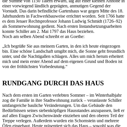
die Summe von 1150 Talern erwarb, lag auf einer kleinen Anhöhe in
einer vorwiegend ländlich geprägten, anmutigen Gegend der
Vorstadt. Das darin befindliche Gartenhaus war gegen Mitte des 18.
Jahrhunderts in Fachwerkbauweise errichtet worden. Seit 1766 hatte
es dem Jenaer Rechtsprofessor Johann Ludwig Schmidt (1726–92)
als Sommerwohnung gedient. Nach ersten Instandsetzungsarbeiten
konnte Schiller am 2. Mai 1797 das Haus beziehen.
Noch am selben Abend schreibt er an Goethe:
„Ich begrüße Sie aus meinem Garten, in den ich heute eingezogen
bin. Eine schöne Landschaft umgibt mich, die Sonne geht freundlich
unter, und die Nachtigallen schlagen. Alles um mich herum erheitert
mich und mein erster Abend auf dem eigenen Grund und Boden ist
von der fröhlichsten Vorbedeutung.“
RUNDGANG DURCH DAS HAUS
Nach dem ersten im Garten verlebten Sommer – im Winterhalbjahr
zog die Familie in ihre Stadtwohnung zurück – veranlasste Schiller
umfangreiche bauliche Veränderungen. Um das Gebäude den
Bedürfnissen seines siebenköpfigen Hausstandes anzupassen, ließ er
auf allen Etagen Zwischenwände einziehen und den oberen Teil der
Treppe verlegen. Außerdem wurden ein Schornstein und mehrere
Öfen eingebaut. Heute präsentiert sich das Haus – sowohl was die