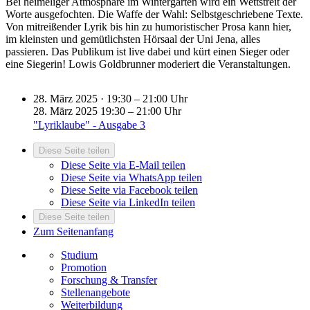
Bei heimeliger Atmosphäre im Wintergarten wird ein Wettstreit der
Worte ausgefochten. Die Waffe der Wahl: Selbstgeschriebene Texte.
Von mitreißender Lyrik bis hin zu humoristischer Prosa kann hier,
im kleinsten und gemütlichsten Hörsaal der Uni Jena, alles
passieren. Das Publikum ist live dabei und kürt einen Sieger oder
eine Siegerin! Lowis Goldbrunner moderiert die Veranstaltungen.
28.
März 2025 · 19:30 – 21:00 Uhr
28.
März 2025
19:30 – 21:00 Uhr
"Lyriklaube" - Ausgabe 3
Diese Seite teilen
Diese Seite via E-Mail teilen
Diese Seite via WhatsApp teilen
Diese Seite via Facebook teilen
Diese Seite via LinkedIn teilen
Diese Seite teilen
Zum Seitenanfang
Studium
Promotion
Forschung & Transfer
Stellenangebote
Weiterbildung