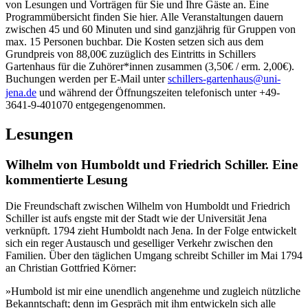
von Lesungen und Vorträgen für Sie und Ihre Gäste an. Eine
Programmübersicht finden Sie hier. Alle Veranstaltungen dauern
zwischen 45 und 60 Minuten und sind ganzjährig für Gruppen von
max. 15 Personen buchbar. Die Kosten setzen sich aus dem
Grundpreis von 88,00€ zuzüglich des Eintritts in Schillers
Gartenhaus für die Zuhörer*innen zusammen (3,50€ / erm. 2,00€).
Buchungen werden per E-Mail unter
schillers-gartenhaus@uni-
jena.de
und während der Öffnungszeiten telefonisch unter +49-
3641-9-401070 entgegengenommen.
Lesungen
Wilhelm von Humboldt und Friedrich Schiller. Eine
kommentierte Lesung
Die Freundschaft zwischen Wilhelm von Humboldt und Friedrich
Schiller ist aufs engste mit der Stadt wie der Universität Jena
verknüpft. 1794 zieht Humboldt nach Jena. In der Folge entwickelt
sich ein reger Austausch und geselliger Verkehr zwischen den
Familien. Über den täglichen Umgang schreibt Schiller im Mai 1794
an Christian Gottfried Körner:
»Humbold ist mir eine unendlich angenehme und zugleich nützliche
Bekanntschaft; denn im Gespräch mit ihm entwickeln sich alle