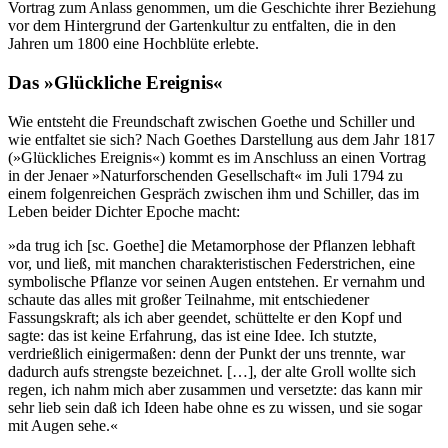
Vortrag zum Anlass genommen, um die Geschichte ihrer Beziehung
vor dem Hintergrund der Gartenkultur zu entfalten, die in den
Jahren um 1800 eine Hochblüte erlebte.
Das »Glückliche Ereignis«
Wie entsteht die Freundschaft zwischen Goethe und Schiller und
wie entfaltet sie sich? Nach Goethes Darstellung aus dem Jahr 1817
(»Glückliches Ereignis«) kommt es im Anschluss an einen Vortrag
in der Jenaer »Naturforschenden Gesellschaft« im Juli 1794 zu
einem folgenreichen Gespräch zwischen ihm und Schiller, das im
Leben beider Dichter Epoche macht:
»da trug ich [sc. Goethe] die Metamorphose der Pflanzen lebhaft
vor, und ließ, mit manchen charakteristischen Federstrichen, eine
symbolische Pflanze vor seinen Augen entstehen. Er vernahm und
schaute das alles mit großer Teilnahme, mit entschiedener
Fassungskraft; als ich aber geendet, schüttelte er den Kopf und
sagte: das ist keine Erfahrung, das ist eine Idee. Ich stutzte,
verdrießlich einigermaßen: denn der Punkt der uns trennte, war
dadurch aufs strengste bezeichnet. […], der alte Groll wollte sich
regen, ich nahm mich aber zusammen und versetzte: das kann mir
sehr lieb sein daß ich Ideen habe ohne es zu wissen, und sie sogar
mit Augen sehe.«