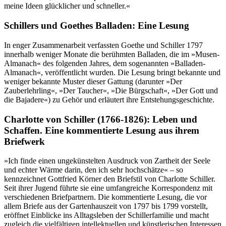
meine Ideen glücklicher und schneller.«
Schillers und Goethes Balladen: Eine Lesung
In enger Zusammenarbeit verfassten Goethe und Schiller 1797
innerhalb weniger Monate die berühmten Balladen, die im »Musen-
Almanach« des folgenden Jahres, dem sogenannten »Balladen-
Almanach«, veröffentlicht wurden. Die Lesung bringt bekannte und
weniger bekannte Muster dieser Gattung (darunter »Der
Zauberlehrling«, »Der Taucher«, »Die Bürgschaft«, »Der Gott und
die Bajadere«) zu Gehör und erläutert ihre Entstehungsgeschichte.
Charlotte von Schiller (1766-1826): Leben und
Schaffen. Eine kommentierte Lesung aus ihrem
Briefwerk
»Ich finde einen ungekünstelten Ausdruck von Zartheit der Seele
und echter Wärme darin, den ich sehr hochschätze« – so
kennzeichnet Gottfried Körner den Briefstil von Charlotte Schiller.
Seit ihrer Jugend führte sie eine umfangreiche Korrespondenz mit
verschiedenen Briefpartnern. Die kommentierte Lesung, die vor
allem Briefe aus der Gartenhauszeit von 1797 bis 1799 vorstellt,
eröffnet Einblicke ins Alltagsleben der Schillerfamilie und macht
zugleich die vielfältigen intellektuellen und künstlerischen Interessen